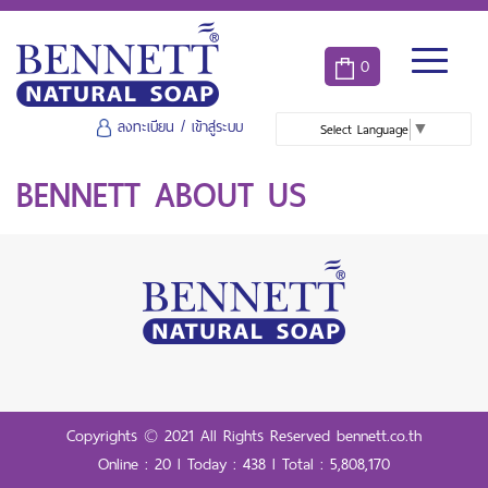
0
ลงทะเบียน
/
เข้าสู่ระบบ
Select Language
▼
BENNETT ABOUT US
Copyrights © 2021 All Rights Reserved bennett.co.th
Online : 20 l Today : 438 l Total : 5,808,170