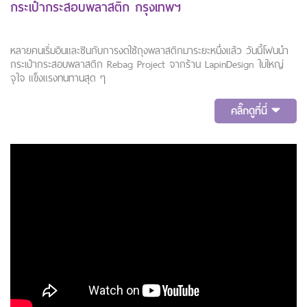
กระเป๋ากระสอบพลาสติก กรุงเทพฯ
หลายคนเริ่มอินและชินกับการงดใช้ถุงพลาสติกมาระยะหนึ่งแล้ว วันนี้โฟนนำ
กระเป๋ากระสอบพลาสติก Rebag Project จากร้าน LapinDesign ใบใหญ่
จุใจ แข็งแรงทนทานสุด ๆ
คลิ๊กดูที่นี่