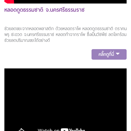
หลอดดูดธรรมชาติ จ.นครศรีธรรมราช
ช่วยลดขยะจากหลอดพลาสติก ด้วยหลอดราโพ หลอดดูดธรรมชาติ ตราคน
พรุ ชะอวด จ.นครศรีธรรมราช หลอดทำจากราโพ ซึ่งเป็นวัชพืช ลดโลกร้อน
ช่วยลดปริมาณขยะได้อย่างดี
คลิ๊กดูที่นี่