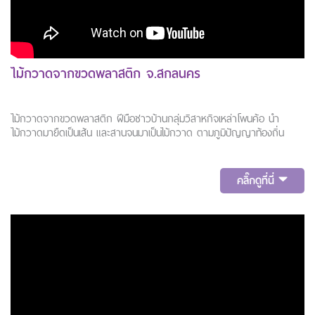
ไม้กวาดจากขวดพลาสติก จ.สกลนคร
ไม้กวาดจากขวดพลาสติก ฝีมือชาวบ้านกลุ่มวิสาหกิจเหล่าโพนค้อ นำ
ไม้กวาดมายืดเป็นเส้น และสานจนมาเป็นไม้กวาด ตามภูมิปัญญาท้องถิ่น
คลิ๊กดูที่นี่