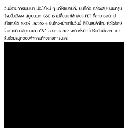
วันนี้รายการเบนเนท มีอะไรใหม่ ๆ มาให้ชมกันค่ะ นั่นก็คือ กล่องสบู่เบนเนทรุ่น
ใหม่นั่นเอ๊งงง สบู่เบนเนท C&E เราเปลี่ยนมาใช้กล่อง PET ที่สามารถนำไป
รีไซเคิลได้ 100% และของ 6 ชิ้นข้างหน้าเราในวันนี้ ก็เป็นสินค้าไทย หัวใจรักษ์
โลก เหมือนสบู่เบนเนท C&E ของเราเลยค่ะ จะมีอะไรบ้างไปชมกันเล๊ยยย อย่า
ลืมร่วมสนุกตอบคำถามท้ายรายการนะคะ