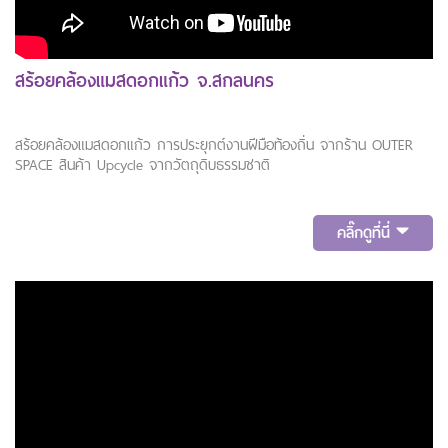
สร้อยคล้องแมสดอกแก้ว จ.สกลนคร
สร้อยคล้องแมสดอกแก้ว การประยุกต์งานฝีมือท้องถิ่น จากร้าน OUTER
SPACE สินค้า Upcycle จากวัตถุดิบธรรมชาติ
คลิ๊กดูที่นี่