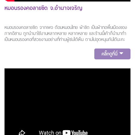
หมอนรองคอลายขิด จ.อำนาจเจริญ
หมอนรองคอลายขิด จากเพจ ต้อมหมอนไทย ผ้าขิด เป็นผ้าทอพื้นเมืองของ
ภาคอีสาน ถูกนำมาใช้งานหลากหลาย หลากหลาย และร้านนี้เค้าก็นำมาทำ
เป็นหมอนรองคอที่สวยงามอย่างที่ท่านผู้ชมได้เห็น ตามไปอุดหนุนกันได้นะคะ
คลิ๊กดูที่นี่