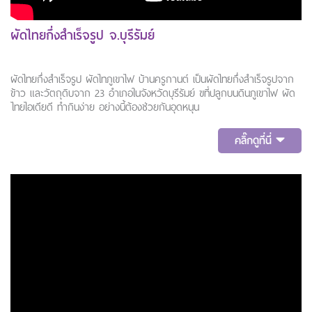
ผัดไทยกึ่งสำเร็จรูป จ.บุรีรัมย์
ผัดไทยกึ่งสำเร็จรูป ผัดไทภูเขาไฟ บ้านครูกานต์ เป็นผัดไทยกึ่งสำเร็จรูปจาก
ข้าว และวัตถุดิบจาก 23 อำเภอในจังหวัดบุรีรัมย์ ฃที่ปลูกบนดินภูเขาไฟ ผัด
ไทยไอเดียดี ทำกินง่าย อย่างนี้ต้องช่วยกันอุดหนุน
คลิ๊กดูที่นี่