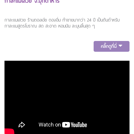
กาละแมเสวย จ.มุกดาหาร
กาละแมเสวย ร้านตองเอ๋ย ตองอิ่ม ทำขายมากว่า 24 ปี เป็นต้นตำหรับ
กาละแมสูตรโบราณ สด สะอาด หอมมัน ละมุนลิ้นสุด ๆ
คลิ๊กดูที่นี่