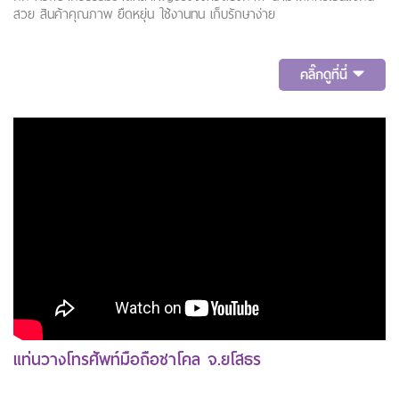
สวย สินค้าคุณภาพ ยืดหยุ่น ใช้งานทน เก็บรักษาง่าย
คลิ๊กดูที่นี่
แท่นวางโทรศัพท์มือถือชาโคล จ.ยโสธร