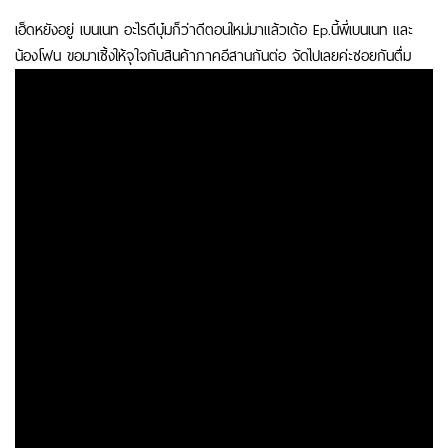
เฮ็ดหยังอยู่ เบนเนท อะไรดีบุ๋มก็ว่าดีตอนใหม่มาแล้วเด้อ Ep.นี้พี่เบนเนท และ
น้องโฟน ขอมาเซิ้งให้จุใจกับสินค้าภาคอีสานกันต่อ จัดไปเลยค่ะซอยกันตื่ม