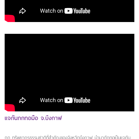
แจกันกกทอมือ จ.บึงกาฬ
กก ทรัพยากรธรรมชาติที่สำคัญของจังหวัดบึงกาฬ นำมาถักทอเป็นแจกัน