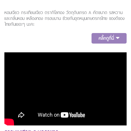
หอมเจียว กระเทียมเจียว ตรากิโลทอง วัตถุดิบเกรด A คัดขนาด รสหวาน
และกลิ่นหอม เหลืองทอง กรอบนาน ช่วยกันอุดหนุนเกษตรกรไทย ของดีของ
ไทยกันเยอะๆ นะคะ
คลิ๊กดูที่นี่