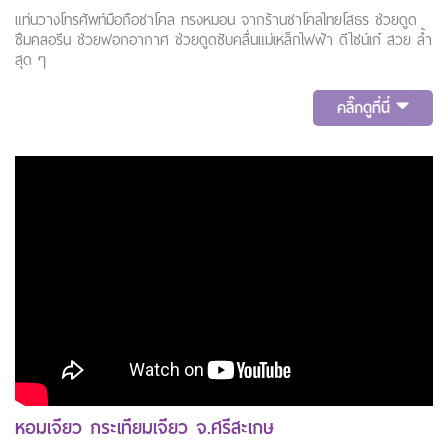
แท่นวางโทรศัพท์มือถือชาโคล ทรงหมอน จากร้านชาโคลไทยโสธร ช่วยดูด
ซึมคลอรีน ช่วยฟอกอากาศ ช่วยดูดซับคลื่นแม่เหล็กไฟฟ้า ดีไซน์เก๋ สวย ล้ำ
สุด ๆ
คลิ๊กดูที่นี่
หอมเจียว กระเทียมเจียว จ.ศรีสะเกษ