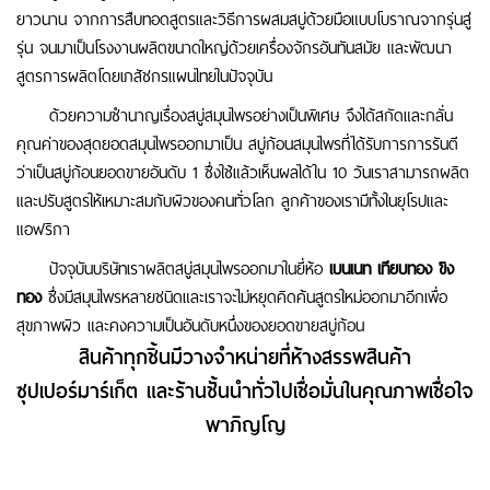
ยาวนาน จากการสืบทอดสูตรและวิธีการผสมสบู่ด้วยมือแบบโบราณจากรุ่นสู่
รุ่น จนมาเป็นโรงงานผลิตขนาดใหญ่ด้วยเครื่องจักรอันทันสมัย และพัฒนา
สูตรการผลิตโดยเภสัชกรแผนไทยในปัจจุบัน
ด้วยความชำนาญเรื่องสบู่สมุนไพรอย่างเป็นพิเศษ จึงได้สกัดและกลั่น
คุณค่าของสุดยอดสมุนไพรออกมาเป็น สบู่ก้อนสมุนไพรที่ได้รับการการรันตี
ว่าเป็นสบู่ก้อนยอดขายอันดับ 1 ซึ่งใช้แล้วเห็นผลได้ใน 10 วันเราสามารถผลิต
และปรับสูตรให้เหมาะสมกับผิวของคนทั่วโลก ลูกค้าของเรามีทั้งในยุโรปและ
แอฟริกา
ปัจจุบันบริษัทเราผลิตสบู่สมุนไพรออกมาในยี่ห้อ
เบนเนท เทียบทอง ขิง
ทอง
ซึ่งมีสมุนไพรหลายชนิดและเราจะไม่หยุดคิดค้นสูตรใหม่ออกมาอีกเพื่อ
สุขภาพผิว และคงความเป็นอันดับหนึ่งของยอดขายสบู่ก้อน
สินค้าทุกชิ้นมีวางจำหน่ายที่ห้างสรรพสินค้า
ซุปเปอร์มาร์เก็ต และร้านชั้นนำทั่วไปเชื่อมั่นในคุณภาพเชื่อใจ
พาภิญโญ