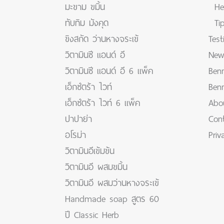
มะขาม ขมิ้น
He
ทับทิม มังคุด
Ti
ขิงสกัด ว่านหางจระเข้
Test
วิตามินซี แอนด์ อี
New
วิตามินซี แอนด์ อี 6 แพ็ค
Benn
เอ็กซ์ตร้า ไวท์
Ben
เอ็กซ์ตร้า ไวท์ 6 แพ็ค
Abo
ปาปาย่า
Con
อโรม่า
Priv
วิตามินอีเข้มข้น
วิตามินอี ผสมขมิ้น
วิตามินอี ผสมว่านหางจระเข้
Handmade soap สูตร 60
ปี Classic Herb