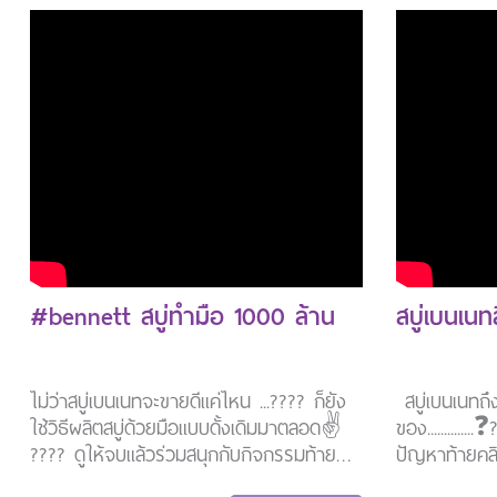
ของสูตรนี้ก
วงศ์ผู้ดี เป
#bennett สบู่ทำมือ 1000 ล้าน
สบู่เบนเน
่ไม่ว่าสบู่เบนเนทจะขายดีแค่ไหน ...???? ก็ยัง
สบู่เบนเนทถึงช
ใช้วิธีผลิตสบู่ด้วยมือแบบดั้งเดิมมาตลอด✌️
ของ...........
???? ดูให้จบแล้วร่วมสนุกกับกิจกรรมท้าย
ปัญหาท้ายคล
คลิป???? "รับไปเลย สบู่เบนเนท 5 ก้อน
...ใครตอบถูก