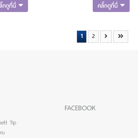
e สูตรซี
ขายดีทั่วประเทศ แม้จะมีเจ้าอื่นๆ ที่ผลิตตาม
ิ๊กดูที่นี่
คลิ๊กดูที่นี่
.นะระยะเวลา
ออกมามากมาย หลายยี่ห้อ แต่เมื่อนึกถึงสบู่
8 เม.ย.68ม
สูตร C&E ทุกคนก็จะนึกถึงสบู่เบนเนททันที
พร้อมกั
1
2
FACEBOOK
ett Tip
ru