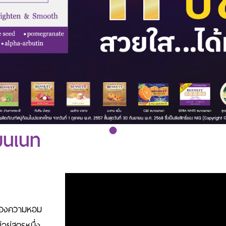
เบนเนท
รื่องความหอม
่อยู่สูตรหนึ่ง