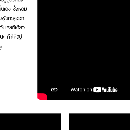
ั่นเอง ซึ่งหอม
มฟุ้งทะลุออก
วันเลยทีเดียว
ะ ทำให้สบู่
ู