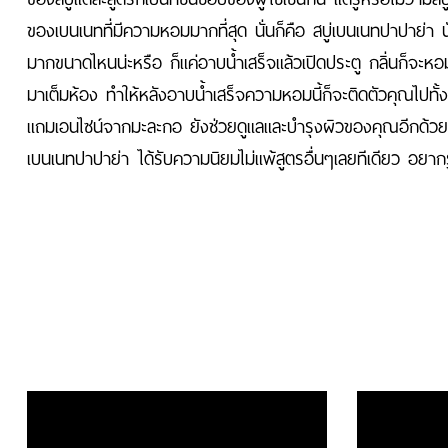
ของเบนเนทที่มีความหอมมากที่สุด นั่นก็คือ สบู่เบนเนทปาปาย่า น
มากขนาดไหนน่ะหรือ ก็แค่อาบน้ำเสร็จแล้วเปิดประตู กลิ่นก็จะหอ
มาเต็มห้อง ทำให้หลังอาบน้ำเสร็จความหอมนี้ก็จะติดตัวคุณไปทั้ง
แถมเอนไซน์จากมะละกอ ยังช่วยดูแลและบำรุงผิวของคุณอีกด้วยน
เบนเนทปาปาย่า ได้รับความนิยมไม่แพ้สูตรอื่นๆเลยทีเดียว อยากร