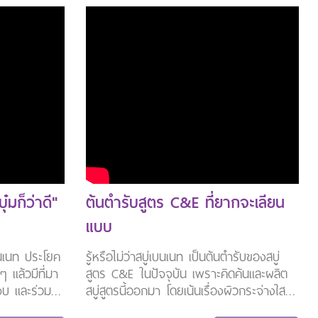
เหมาะกับตัวเ
ุ๋มก็ว่าดี"
ต้นตำรับสูตร C&E ที่ยากจะเลียน
แบบ
เบนเนท ประโยค
รู้หรือไม่ว่าสบู่เบนเนท เป็นต้นตำรับของสบู่
 ๆ แล้วมีที่มา
สูตร C&E ในปัจจุบัน เพราะคิดค้นและผลิต
้จบ และร่วม
สบู่สูตรนี้ออกมา โดยเน้นเรื่องผิวกระจ่างใส
รับไปเลย
และการบำรุงควบคู่กัน จนสร้างปรากฎการณ์