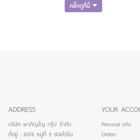
ขนาด Sample สูตรซีแอนด์อี???????? ตอบ
ขนาด Sample
คลิ๊กดูที่นี่
คำถามที่ใต้โพสนี้ ...นะ ระยะเวลาการร่วมสนุก
เวลาการร่วมสน
ตั้งแต่วันนี้ ถึง 4 พฤษภาคม 2568 ❗️ มา
เม.ย.68มาร่ว
ร่วมสนุกกันเยอะ ๆ น้
แจกทุกคนนะ
ADDRESS
YOUR ACCO
บริษัท พาภิญโญ กรุ๊ป จำกัด
Personal info
ที่อยู่ : 60/6 หมู่ที่ 9 ซอยไร่ขิง
Orders