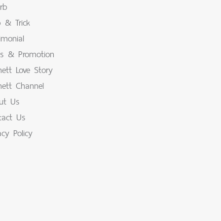
rb
p & Trick
imonial
s & Promotion
ett Love Story
nett Channel
ut Us
tact Us
acy Policy