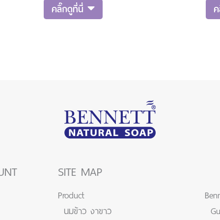
 สูตรซีแอนด์อี????????ระยะ
สบู่เบนเนท 5 ก้อนขนาด Sampl
คลิ๊กดูที่นี่
คล
ุก ตั้งแต่วันนี้ ถึง 2
แอนด์อีตอบคำถามที่ใต้โพสนี้ ..
มสนุกกันเยอะ ๆ น้า แอดมิน
การร่วมสนุก ตั้งแต่วันนี้ ถึง 1
คะ⛔️กติกาการร
UNT
SITE MAP
Product
Benn
นมข้าว งาขาว
Gu