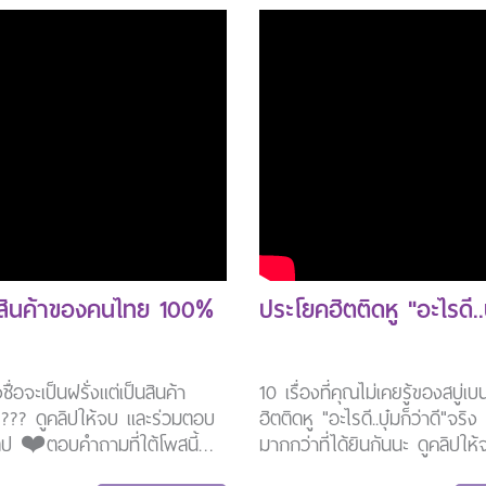
คุณค่าสมุน
ทสินค้าของคนไทย 100%
ประโยคฮิตติดหู "อะไรดี..บ
ื่อจะเป็นฝรั่งแต่เป็นสินค้า
10 เรื่องที่คุณไม่เคยรู้ของสบู่
...❓???? ดูคลิปให้จบ และร่วมตอบ
ฮิตติดหู "อะไรดี..บุ๋มก็ว่าดี"จริง
ิป ❤️ตอบคำถามที่ใต้โพสนี้
มากกว่าที่ได้ยินกันนะ ดูคลิปให
รับไปเลย สบู่เบนเนท 5 ก้อน
ตอบปัญหาท้ายคลิป ใครตอบถูก