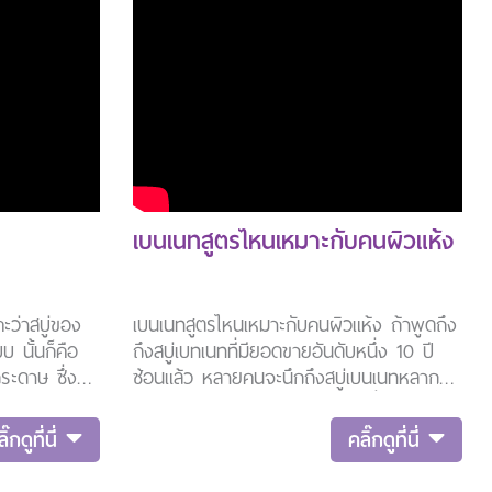
เบนเนทสูตรไหนเหมาะกับคนผิวแห้ง
่คะว่าสบู่ของ
เบนเนทสูตรไหนเหมาะกับคนผิวแห้ง ถ้าพูดถึง
บ นั้นก็คือ
ถึงสบู่เบทเนทที่มียอดขายอันดับหนึ่ง 10 ปี
ะดาษ ซึ่งก็
ซ้อนแล้ว หลายคนจะนึกถึงสบู่เบนเนทหลาก
เอียดตามสูตร
หลายสูตร โดยเฉพาะสูตร C&E ที่ถือว่าเป็น
่พิเศษเพราะ
สูตรในตำนาน อันโด่งดังและเป็นสูตรยอดนิยม
ิ๊กดูที่นี่
คลิ๊กดูที่นี่
้อนกลม สูตร
แต่สำหรับคนที่ผิวแห้งเมื่อใช้แล้วอาจรู้สึกว่า
ณคลาสสิคเน้น
ผิวแห้งมากกว่าเดิม จึงคิดว่าสบู่เบนเนทไม่