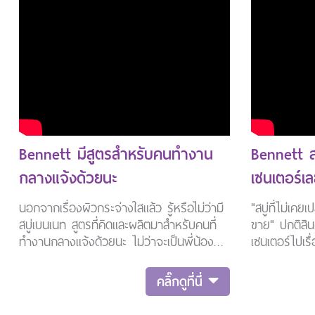
Bennett มีสูตรสำหรับคนทำงาน
Bennett สบู
กลางแจ้งด้วยนะ
เซนเตอร์เลย
นอกจากเรื่องผิวกระจ่างใสแล้ว รู้หรือไม่ว่ามี
"สบู่ที่ไม่เคยเ
สบู่เบนเนท สูตรที่คิดและผลิตมาสำหรับคนที่
ขาย" ปกติสินค
ทำงานกลางแจ้งด้วยนะ ไม่ว่าจะเป็นพี่น้อง
เซนเตอร์ไปเรื่
เกษตรกร คนทำงานกลางแจ้งทั้งวันหรือ
ภาพลักษณ์ให
นักกีฬา นั่นก็คือสบู่เบนเนทสูตรอโรม่า นั่นเอง
คลับ หรือผู้
คลิ๊กดูที่นี่
ค่ะ โดยสบู่เบนเนทสูตรอโรม่านี้ช่วยในเรื่อง
เซนเตอร์ในช่
ของกลิ่นเหงื่อได้เป็นอย่างดีค่ะ และความพิเศษ
ยอดขาย แต่สบู