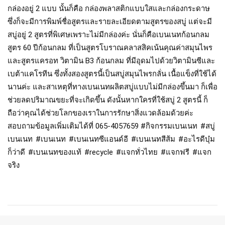
กล่องอยู่ 2 แบบ นั้นก็คือ กล่องพลาสติกแบบใสและกล่องกระดาษ
ซึ่งก็จะมีการพิมพ์ชื่อสูตรและรายละเอียดตามสูตรของสบู่ แต่จะมี
สบู่อยู่ 2 สูตรที่พิเศษเพราะไม่มีกล่องค่ะ นั่นก็คือเบนเนทก้อนกลม
สูตร 60 ปีก้อนกลม ที่เป็นสูตรโบราณคลาสสิคเน้นคุณค่าสมุนไพร
และสูตรแครอท วิตามิน B3 ก้อนกลม ที่มีอุดมไปด้วยวิตามินซีและ
เบต้าแคโรทีน ซึ่งทั้งสองสูตรนี้เป็นสบู่สมุนไพรกลั่น เนื้อแข็งที่ใช้ได้
นานค่ะ และสาเหตุที่ทางเบนเนทผลิตสบู่แบบไม่มีกล่องขึ้นมา ก็เพื่อ
ช่วยลดปริมาณขยะที่จะเกิดขึ้น ดังนั้นหากใครที่ใช้สบู่ 2 สูตรนี้ ก็
ถือว่าคุณได้ช่วยโลกของเราในการรักษาสิ่งแวดล้อมด้วยค่ะ
สอบถามข้อมูลเพิ่มเติมได้ที่ 065-4057659
#กิจกรรมเบนเนท
#สบู่
เบนเนท
#เบนเนท
#เบนเนทซีแอนด์อี
#เบนเนทสีส้ม
#อะไรดีบุ๋ม
ก็ว่าดี
#เบนเนทของแท้
#recycle
#แจกทั่วไทย
#แจกฟรี
#แจก
จริง