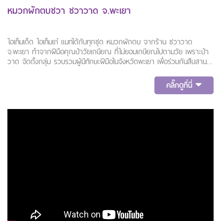
หมวกผักตบชวา ชวาวาด จ.พะเยา
ไอเท็มเด็ด ไอเท็มเก๋ แมทได้กับทุกชุด หมวกผักตบ จากร้าน ชวาวาด
จ.พะเยา ทำจากฝีมือคุณป้าวัยเกษียณ ที่ไม่ยอมเกษียณไปตามวัย เพราะป้า
วาด จัดตั้งกลุ่ม รวบรวมผู้มีทักษะฝีมือในจังหวัดพะเยา เพื่อร่วมกันสืบสาน
ภูมิปัญญางานจักสาน ซึ่งไม่ได้มแค่หมวกสานนะ แต่ยังมีผลิตภัณฑ์อีก
มากมายให้เลือกกันอีกเยอะแยะเลย แวะไปดู
คลิ๊กดูที่นี่