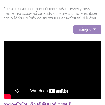
ต้อนรับเมษา องศาเดือด ด้วยร่มกันแดด จากร้าน Umbrelly shop
กรุงเทพฯ หน้าร้อนอย่างนี้ อย่ายอมให้แดดแผดเผาร่างกาย พกร่มไปด้วย
ทุกที่ กันได้ทั้งฝนกันได้ทั้งแดด ยิ่งมีพายุแบบนี้ควรพกไว้เลยค่ะ รีบไปตำกัน
นร้าาา
คลิ๊กดูที่นี่
กางเกงมัดย้อม ต้อนรับซัมเมอร์ จ.ชลบุรี