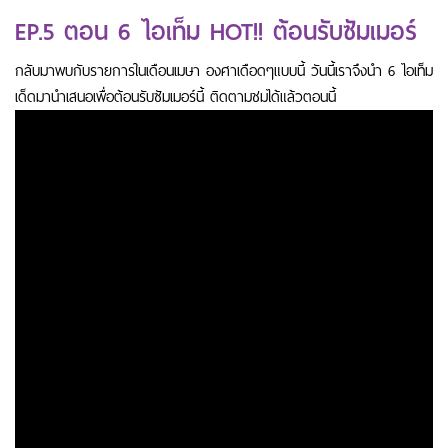
EP.5 ตอน 6 ไอเท็ม HOT!! ต้อนรับซัมเมอร์
กลับมาพบกับรายการในเดือนเมษา องศาเดือดๆแบบนี้ วันนี้เราจึงนำ 6 ไอเท็ม
เด็ดมานำเสนอเพื่อต้อนรับซัมเมอร์นี้ ติดตามชมได้แล้วตอนนี้