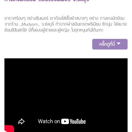
อากาศร้อนๆ อย่างซัมเมอร์ เราต้องใส่เสื้อผ้าสบายๆ อย่าง กางเกงมัดย้อม
จากร้าน _Mudyom_ จ.ชลบุรี ทำจากผ้าสปันเกรดพรีเมียม ซักนุ่ม ใส่สบาย
ย้อมสีสันสดใส มีทั้งแบบผู้ชายและผู้หญิง ไปอุดหนุนกันได้นะคะ
คลิ๊กดูที่นี่