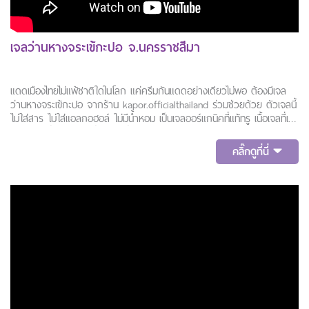
เจลว่านหางจระเข้กะปอ จ.นครราชสีมา
แดดเมืองไทยไม่แพ้ชาติใดในโลก แค่ครีมกันแดดอย่างเดียวไม่พอ ต้องมีเจล
ว่านหางจระเข้กะปอ จากร้าน kapor.officialthailand ร่วมช่วยด้วย ตัวเจลนี้
ไม่ใส่สาร ไม่ใส่แอลกอฮอล์ ไม่มีน้ำหอม เป็นเจลออร์แกนิคที่แท้ทรู เนื้อเจลที่เข้ม
ข้นจะช่วยฟื้นฟูผิวให้ดีขึ้น รีบไปซื้อมาใช้กันนร้าาา
คลิ๊กดูที่นี่