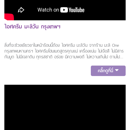
ไอศครีม มะลิวัน กรุงเทพฯ
สิ่งที่จะช่วยเยียวยาในหน้าร้อนนี้ต้อง ไอศครีม มะลิวัน จากร้าน มะลิ One
กรุงเทพมหานครฯ ไอศครีมโฮมเมดสูตรคุณแม่ เครื่องแน่น ไม่เจือสี ไม่มีสาร
กันบูด ไม่มีเจลาติน ทุกรสชาติ อร่อย มีความพอดี ไม่หวานเกินไป ตามไป
อุดหนุนกันเลย ช่องทางการสั่งซื้ออยู่ในวีดิโอแล้วจ้า
คลิ๊กดูที่นี่