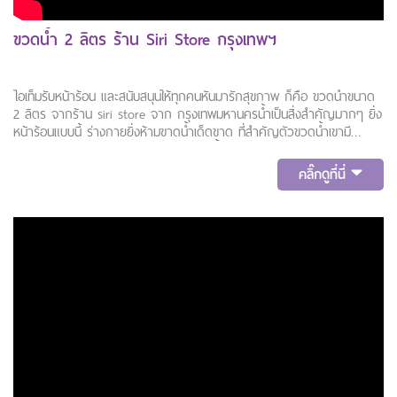
ขวดน้ำ 2 ลิตร ร้าน Siri Store กรุงเทพฯ
ไอเท็มรับหน้าร้อน และสนับสนุนให้ทุกคนหันมารักสุขภาพ ก็คือ ขวดน้ำขนาด
2 ลิตร จากร้าน siri store จาก กรุงเทพมหานครน้ำเป็นสิ่งสำคัญมากๆ ยิ่ง
หน้าร้อนแบบนี้ ร่างกายยิ่งห้ามขาดน้ำเด็ดขาด ที่สำคัญตัวขวดน้ำเขามี
ปริมาณคอยเตือนใจเราเสมอ เพื่อให้เราดื่มน้ำตามที่ร่างกายต้องการต่อวันให้
ได้มากที่สุด หันมาดูแลสุขภ
คลิ๊กดูที่นี่