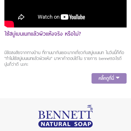
ใช้สบู่เบนเนทแล้วผิวแห้งจริง หรือไม่?
มีข้อสงสัยจากทางบ้าน ที่ถามมากันเยอะมากเกี่ยวกับสบู่เบนเนท ในวันนี้ก็คือ
"ทำไมใช้สบู่เบนเนทแล้วผิวแห้ง" มาหาคำตอบได้ใน รายการ bennettอะไรดี
บุ๋มก็ว่าดี นะคะ
คลิ๊กดูที่นี่