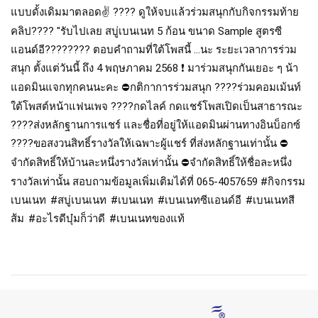
แบบดั้งเดิมมาตลอด✌️ ???? ดูให้จบแล้วร่วมสนุกกับกิจกรรมท้าย
คลิป???? "รับไปเลย สบู่เบนเนท 5 ก้อน ขนาด Sample สูตรซี
แอนด์อี???????? ตอบคำถามที่ใต้โพสนี้ ...นะ ระยะเวลาการร่วม
สนุก ตั้งแต่วันนี้ ถึง 4 พฤษภาคม 2568 ❗️ มาร่วมสนุกกันเยอะ ๆ น้า
แอดมินแจกทุกคนนะคะ ⛔️กติกาการร่วมสนุก ????ร่วมคอมเม้นท์
ใต้โพสต์หน้าแฟนเพจ ????กดไลค์ กดแชร์โพสเปิดเป็นสาธารณะ
????ส่งหลักฐานการแชร์ และชื่อที่อยู่ให้แอดมินผ่านทางอินบ็อกซ์
????ขอสงวนสิทธิ์รางวัลให้เฉพาะผู้แชร์ ที่ส่งหลักฐานเท่านั้น ⛔️
จำกัดสิทธิ์ให้บ้านละหนึ่งรางวัลเท่านั้น ⛔️จำกัดสิทธิ์ให้ชื่อละหนึ่ง
รางวัลเท่านั้น สอบถามข้อมูลเพิ่มเติมได้ที่ 065-4057659
#กิจกรรม
เบนเนท
#สบู่เบนเนท
#เบนเนท
#เบนเนทซีแอนด์อี
#เบนเนทสี
ส้ม
#อะไรดีบุ๋มก็ว่าดี
#เบนเนทของแท้