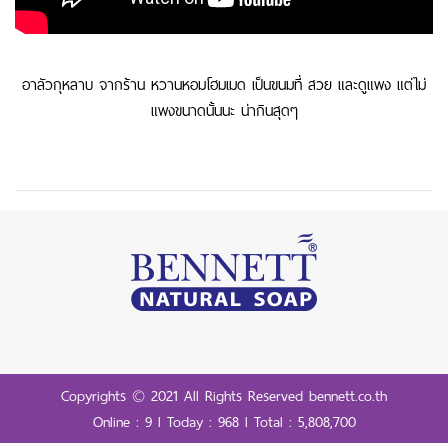
อาลัวกุหลาบ จากร้าน หวานหอมโฮมเมด เป็นขนมที่ สวย และดูแพง แต่ไม่
แพงขนาดนั้นนะ น่ากินสุดๆ
Copyrights © 2021 All Rights Reserved bennett.co.th
Online : 9 l Today : 968 l Total : 5,808,700