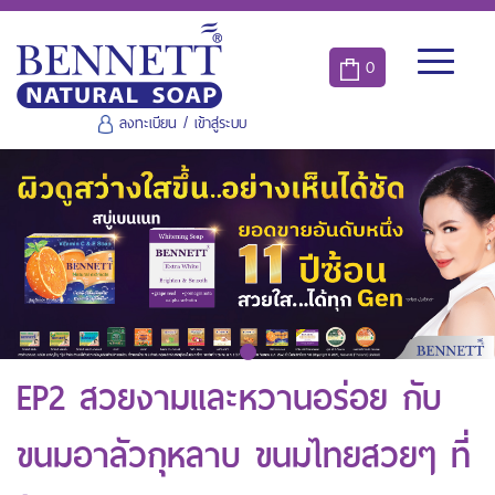
0
ลงทะเบียน
/
เข้าสู่ระบบ
EP2 สวยงามและหวานอร่อย กับ
ขนมอาลัวกุหลาบ ขนมไทยสวยๆ ที่