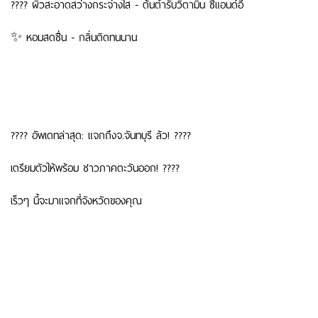
???? ผิวสะอาดสว่างกระจ่างใส - ต้นตำรับวิตามิน ซีแอนด์อี
✨ หอมสดชื่น - กลิ่นติดทนนาน
???? อัพเดทล่าสุด: แจกถึงจ.จันทบุรี ล้ว! ????
เตรียมตัวให้พร้อม ชาวภาคตะวันออก! ????
เร็วๆ นี้จะมาแจกที่จังหวัดของคุณ