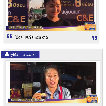
ใช้ดีค่ะ หน้าใส ผิวสะอาด
ผู้ใช้จาก จ.ร้อยเอ็ด