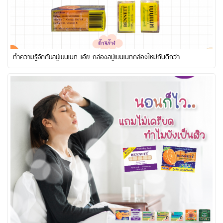
ทำความรู้จักกับสบู่เบนเนท เอ้ย กล่องสบู่เบนเนทกล่องใหม่กันดีกว่า