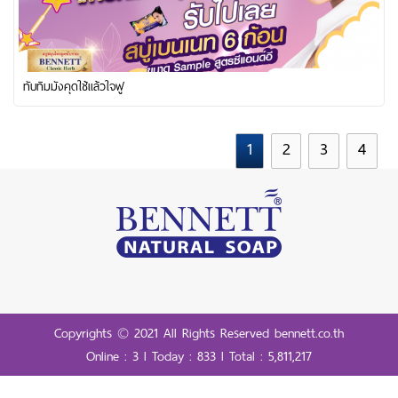
ทับทิมมังคุดใช้แล้วใจฟู
1
2
3
4
Copyrights © 2021 All Rights Reserved bennett.co.th
Online : 3 l Today : 833 l Total : 5,811,217